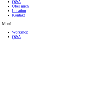
Q&A
Über mich
Location
Kontakt
Menü
Workshop
Q&A
Über mich
Location
Kontakt
Impressum
Datenschutz
Teilnahmebedingungen
Menü
Impressum
Datenschutz
Teilnahmebedingungen
Mehr von Tina: