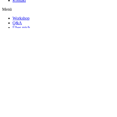
Kontakt
Menü
Workshop
Q&A
Über mich
Location
Kontakt
Impressum
Datenschutz
Teilnahmebedingungen
Menü
Impressum
Datenschutz
Teilnahmebedingungen
Mehr von Tina:
Instagram
© 2021 Alle Rechte vorbehalten · Tina Klitsch